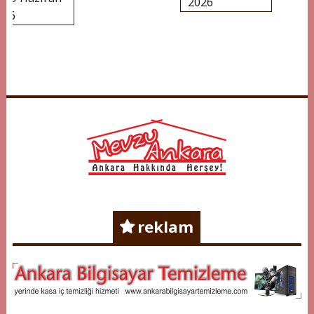
2026
6
Mevzu Ankara
Ankara Hakkında Herşey !
reklam