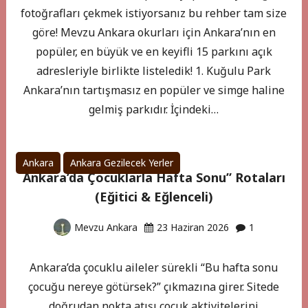
fotoğrafları çekmek istiyorsanız bu rehber tam size
göre! Mevzu Ankara okurları için Ankara’nın en
popüler, en büyük ve en keyifli 15 parkını açık
adresleriyle birlikte listeledik! 1. Kuğulu Park
Ankara’nın tartışmasız en popüler ve simge haline
gelmiş parkıdır. İçindeki…
Ankara
Ankara Gezilecek Yerler
Ankara’da Çocuklarla Hafta Sonu” Rotaları
(Eğitici & Eğlenceli)
Mevzu Ankara
23 Haziran 2026
1
Ankara’da çocuklu aileler sürekli “Bu hafta sonu
çocuğu nereye götürsek?” çıkmazına girer. Sitede
doğrudan nokta atışı çocuk aktivitelerini