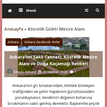
Menü
Anasayfa
»
Kösrelik Göleti Mesire Alanı
Ankara
Ankara Gezilecek Yerler
Ankara’nın Saklı Cenneti: Kösrelik Mesire
Alanı ve Doğa Kaçamağı Rehberi
Mevzu Ankara
29 Haziran 2026
1
Ankara’nın gri binalarından, bitmek bilmeyen
trafiğinden ve şehir hayatının gürültüsünden
yorulduysanız, kendinizi doğanın kollarına
bırakmanın vakti gelmiş demektir. Başkentte yeşile