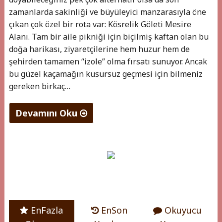
zamanlarda sakinliği ve büyüleyici manzarasıyla öne
çıkan çok özel bir rota var: Kösrelik Göleti Mesire
Alanı. Tam bir aile pikniği için biçilmiş kaftan olan bu
doğa harikası, ziyaretçilerine hem huzur hem de
şehirden tamamen “izole” olma fırsatı sunuyor. Ancak
bu güzel kaçamağın kusursuz geçmesi için bilmeniz
gereken birkaç…
Devamını Oku
"Ankara’nın
Saklı
Cenneti:
Kösrelik
Mesire
Alanı
EnFazla
EnSon
Okuyucu
ve