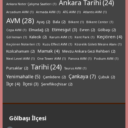
Ankara Tarihi
(24)
Ankara Noter Çalışma Saatleri
(1)
Arcadium AVM
(1)
Armada AVM
(1)
ATG AVM
(1)
Atlantis AVM
(1)
AVM
(28)
Ayaş
(2)
Bala
(2)
Bilkent
(1)
Bilkent Center
(1)
Etimesgut
(3)
Elmadağ
(2)
Evren
(2)
Gölbaşı
(2)
Cepa AVM
(1)
Keçiören
(4)
Kalecik
(2)
Göl kenarı
(1)
Karum AVM
(1)
Kent Park
(1)
Keçiören Noterleri
(1)
Kuzu Effect AVM
(1)
Kösrelik Göleti Mesire Alanı
(1)
Mamak
(4)
Kızılcahamam
(2)
Mevzu Ankara Gezi Rehberi
(2)
Next Level AVM
(1)
One Tower AVM
(1)
Panora AVM
(1)
Podium AVM
(1)
Tarihi
(24)
Pursaklar
(2)
Taurus AVM
(1)
Çankaya
(7)
Yenimahalle
(5)
Çamlıdere
(2)
Çubuk
(2)
İlçe
(4)
İlçesi
(3)
Şereflikoçhisar
(2)
Gölbaşı İlçesi