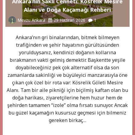
Ankara’nın Saklı Cenneti: Kösrelik Mesire
Alanı ve Doğa Kaçamağı Rehberi
Mevzu Ankara
29 Haziran 2026
1
Ankara’nın gri binalarından, bitmek bilmeyen
trafiğinden ve şehir hayatının gürültüsünden
yorulduysanız, kendinizi doğanın kollarına
bırakmanın vakti gelmiş demektir. Başkentte yeşile
doyabileceğiniz pek çok alternatif olsa da son
zamanlarda sakinliği ve büyüleyici manzarasıyla öne
çıkan çok özel bir rota var: Kösrelik Göleti Mesire
Alanı. Tam bir aile pikniği için biçilmiş kaftan olan bu
doğa harikası, ziyaretçilerine hem huzur hem de
şehirden tamamen “izole” olma fırsatı sunuyor. Ancak
bu güzel kaçamağın kusursuz geçmesi için bilmeniz
gereken birkaç…