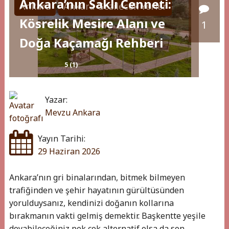
Ankara’nın Saklı Cenneti:
Ankara
Ankara Gezilecek Yerler
Kösrelik Mesire Alanı ve
1
Doğa Kaçamağı Rehberi
5 (1)
Yazar:
Mevzu Ankara
Yayın Tarihi:
29 Haziran 2026
Ankara’nın gri binalarından, bitmek bilmeyen
trafiğinden ve şehir hayatının gürültüsünden
yorulduysanız, kendinizi doğanın kollarına
bırakmanın vakti gelmiş demektir. Başkentte yeşile
doyabileceğiniz pek çok alternatif olsa da son