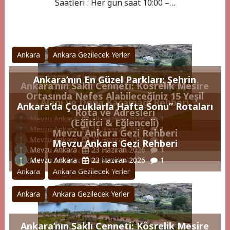
Saatleri : Her gün saat 10:00 –…
Ankara
Ankara Gezilecek Yerler
Ankara’nın En Güzel Parkları: Şehrin
Ankara’nın Saklı Cenneti: Kösrelik Mesire
Ortasında Nefes Alabileceğiniz 15 Yeşil
Alanı ve Doğa Kaçamağı Rehberi
Ankara’da Çocuklarla Hafta Sonu” Rotaları
Rota ve Adresleri
Mevzu Ankara
29 Haziran 2026
1
(Eğitici & Eğlenceli)
Mevzu Ankara
23 Haziran 2026
1
Mevzu Ankara Gezi Rehberi
Mevzu Ankara
23 Haziran 2026
1
Ankara
Ankara Gezilecek Yerler
Mevzu Ankara Gezi Rehberi
Mevzu Ankara
23 Haziran 2026
1
Ankara
Ankara Gezilecek Yerler
Mevzu Ankara
23 Haziran 2026
1
Ankara
Ankara Gezilecek Yerler
Ankara
Ankara Gezilecek Yerler
Ankara
Ankara Gezilecek Yerler
Ankara’nın Saklı Cenneti: Kösrelik Mesire