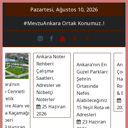
İçeriği
Pazartesi, Ağustos 10, 2026
Geç
#MevzuAnkara Ortak Konumuz..!
ins
face
Youtube
whatsapp
Bireklam
Ankara Noter
Rehberi:
Ankara’nın En
Ankara
Çalışma
Güzel Parkları:
Çocukl
Saatleri,
Şehrin
Hafta 
ara’nın
Adresler ve
Ortasında
Rotalar
lı Cenneti:
Nöbetçi
Nefes
& Eğlen
relik
Noterler
Alabileceğiniz
23 H
ire Alanı ve
25 Haziran
15 Yeşil Rota ve
2026
a Kaçamağı
2026
Adresleri
beri
23 Haziran
9 Haziran