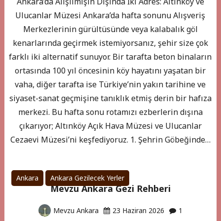
Ankara’da Alışılmışın Dışında İki Adres: Altınköy ve
Ulucanlar Müzesi Ankara’da hafta sonunu Alışveriş
Merkezlerinin gürültüsünde veya kalabalık göl
kenarlarında geçirmek istemiyorsanız, şehir size çok
farklı iki alternatif sunuyor. Bir tarafta beton binaların
ortasında 100 yıl öncesinin köy hayatını yaşatan bir
vaha, diğer tarafta ise Türkiye’nin yakın tarihine ve
siyaset-sanat geçmişine tanıklık etmiş derin bir hafıza
merkezi. Bu hafta sonu rotamızı ezberlerin dışına
çıkarıyor; Altınköy Açık Hava Müzesi ve Ulucanlar
Cezaevi Müzesi’ni keşfediyoruz. 1. Şehrin Göbeğinde…
Ankara
Ankara Gezilecek Yerler
Mevzu Ankara Gezi Rehberi
Mevzu Ankara
23 Haziran 2026
1