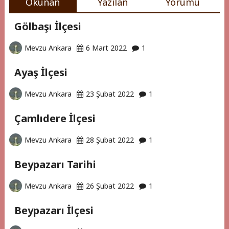
Okunan
Yazılan
Yorumu
Doğa
Kaçamağı
Gölbaşı İlçesi
Rehberi
Mevzu Ankara
6 Mart 2022
1
5
Ayaş İlçesi
"
(1)
Mevzu Ankara
23 Şubat 2022
1
Çamlıdere İlçesi
Mevzu Ankara
28 Şubat 2022
1
Beypazarı Tarihi
Mevzu Ankara
26 Şubat 2022
1
Beypazarı İlçesi