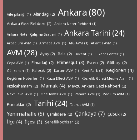
Ankara
(80)
Altındağ
(2)
Aile pikniği
(1)
Ankara Gezi Rehberi
(2)
Ankara Noter Rehberi
(1)
Ankara Tarihi
(24)
Ankara Noter Çalışma Saatleri
(1)
Arcadium AVM
(1)
Armada AVM
(1)
ATG AVM
(1)
Atlantis AVM
(1)
AVM
(28)
Ayaş
(2)
Bala
(2)
Bilkent
(1)
Bilkent Center
(1)
Etimesgut
(3)
Elmadağ
(2)
Evren
(2)
Gölbaşı
(2)
Cepa AVM
(1)
Keçiören
(4)
Kalecik
(2)
Göl kenarı
(1)
Karum AVM
(1)
Kent Park
(1)
Keçiören Noterleri
(1)
Kuzu Effect AVM
(1)
Kösrelik Göleti Mesire Alanı
(1)
Mamak
(4)
Kızılcahamam
(2)
Mevzu Ankara Gezi Rehberi
(2)
Next Level AVM
(1)
One Tower AVM
(1)
Panora AVM
(1)
Podium AVM
(1)
Tarihi
(24)
Pursaklar
(2)
Taurus AVM
(1)
Çankaya
(7)
Yenimahalle
(5)
Çamlıdere
(2)
Çubuk
(2)
İlçe
(4)
İlçesi
(3)
Şereflikoçhisar
(2)