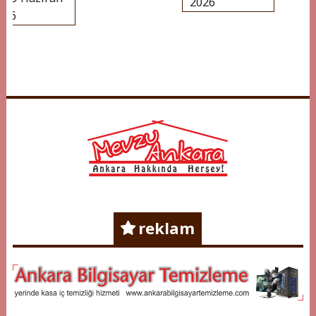
2026
6
Mevzu Ankara
Ankara Hakkında Herşey !
reklam