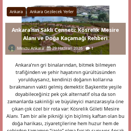
Ankara
Ankara Gezilecek Yerler
Ankara’nın Saklı Cenneti: Kösrelik Mesire
Alanı ve Doğa Kaçamağı Rehberi
Mevzu Ankara
29 Haziran 2026
1
Ankara’nın gri binalarından, bitmek bilmeyen
trafiğinden ve şehir hayatının gürültüsünden
yorulduysanız, kendinizi doğanın kollarına
bırakmanın vakti gelmiş demektir. Başkentte yeşile
doyabileceğiniz pek çok alternatif olsa da son
zamanlarda sakinliği ve büyüleyici manzarasıyla öne
çıkan çok özel bir rota var: Kösrelik Göleti Mesire
Alanı. Tam bir aile pikniği için biçilmiş kaftan olan bu
doğa harikası, ziyaretçilerine hem huzur hem de
şehirden tamamen “izole” olma fırsatı sunuyor. Ancak