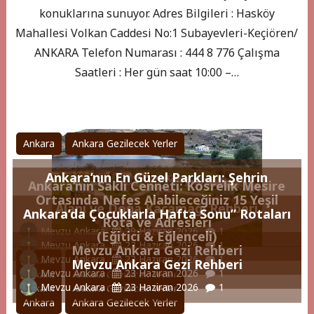
konuklarına sunuyor. Adres Bilgileri : Hasköy
Mahallesi Volkan Caddesi No:1 Subayevleri-Keçiören/
ANKARA Telefon Numarası : 444 8 776 Çalışma
Saatleri : Her gün saat 10:00 –…
Ankara
Ankara Gezilecek Yerler
Ankara’nın En Güzel Parkları: Şehrin
Ankara’nın Saklı Cenneti: Kösrelik Mesire
Ortasında Nefes Alabileceğiniz 15 Yeşil
Alanı ve Doğa Kaçamağı Rehberi
Ankara’da Çocuklarla Hafta Sonu” Rotaları
Rota ve Adresleri
Mevzu Ankara
29 Haziran 2026
1
(Eğitici & Eğlenceli)
Mevzu Ankara
23 Haziran 2026
1
Mevzu Ankara Gezi Rehberi
Mevzu Ankara
23 Haziran 2026
1
Ankara
Ankara Gezilecek Yerler
Mevzu Ankara Gezi Rehberi
Mevzu Ankara
23 Haziran 2026
1
Ankara
Ankara Gezilecek Yerler
Mevzu Ankara
23 Haziran 2026
1
Ankara
Ankara Gezilecek Yerler
Ankara
Ankara Gezilecek Yerler