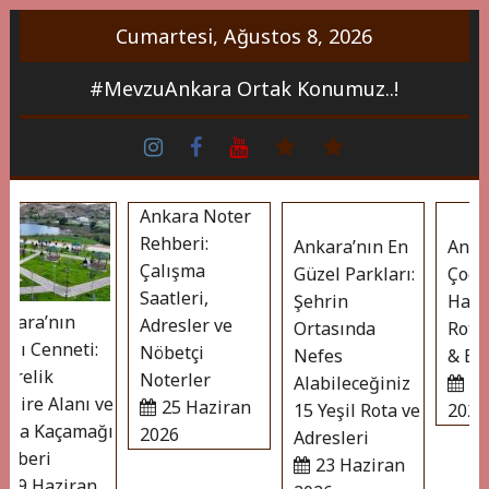
İçeriği
Cumartesi, Ağustos 8, 2026
Geç
#MevzuAnkara Ortak Konumuz..!
ins
face
Youtube
whatsapp
Bireklam
Ankara Noter
Rehberi:
Ankara’nın En
Ankara
Çalışma
Güzel Parkları:
Çocukl
Saatleri,
Şehrin
Hafta 
ara’nın
Adresler ve
Ortasında
Rotalar
lı Cenneti:
Nöbetçi
Nefes
& Eğlen
relik
Noterler
Alabileceğiniz
23 
ire Alanı ve
25 Haziran
15 Yeşil Rota ve
2026
a Kaçamağı
2026
Adresleri
beri
23 Haziran
29 Haziran