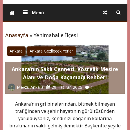
Menü
Anasayfa
»
Yenimahalle İlçesi
Ankara
Ankara Gezilecek Yerler
Ankara’nın Saklı Cenneti: Kösrelik Mesire
Alanı ve Doğa Kaçamağı Rehberi
Mevzu Ankara
29 Haziran 2026
1
Ankara’nın gri binalarından, bitmek bilmeyen
trafiğinden ve şehir hayatının gürültüsünden
yorulduysanız, kendinizi doğanın kollarına
bırakmanın vakti gelmiş demektir. Başkentte yeşile