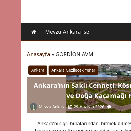
Mevzu Ankara ise
Anasayfa
»
GORDİON AVM
Ankara
Ankara Gezilecek Yerler
Ankara’nın Saklı Cenneti: Kös
ve Doğa Kaçamağı 
Mevzu Ankara
29 Haziran 2026
1
Ankara’nın gri binalarından, bitmek bilme
hayatının gürültüsünden yorulduysanız, ken