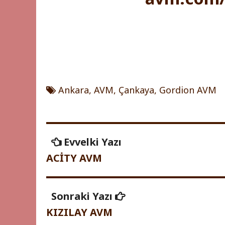
Ankara
,
AVM
,
Çankaya
,
Gordion AVM
Yazı
Evvelki
Evvelki Yazı
Yazı
gezinmesi
ACİTY AVM
Sonraki
Sonraki Yazı
Yazı:
KIZILAY AVM