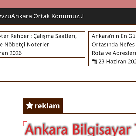
vzuAnkara Ortak Konumuz..!
Rehberi: Çalışma Saatleri,
Ankara’nın En Güzel 
öbetçi Noterler
Ortasında Nefes Alab
 2026
Rota ve Adresleri
23 Haziran 2026
nda Herşey !
Ankara
reklam