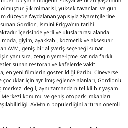
günden bu yana bölgenin sosyal ve ticari yaşamının
 olmuştur. Şık mimarisi, yüksek tavanları ve gün
m düzeyde faydalanan yapısıyla ziyaretçilerine
sunan Gordion, ismini Frigya’nın tarihi
tadır. İçerisinde yerli ve uluslararası alanda
a moda, giyim, ayakkabı, kozmetik ve aksesuar
an AVM, geniş bir alışveriş seçeneği sunar.
rişin yanı sıra, zengin yeme-içme katında farklı
tler sunan restoran ve kafelerde vakit
ıca, en yeni filmlerin gösterildiği Paribu Cineverse
 çocuklar için ayrılmış eğlence alanları, Gordion’u
iş merkezi değil, aynı zamanda nitelikli bir yaşam
ir. Merkezi konumu ve geniş otopark imkanları
şılabilirliği, AVM’nin popülerliğini artıran önemli