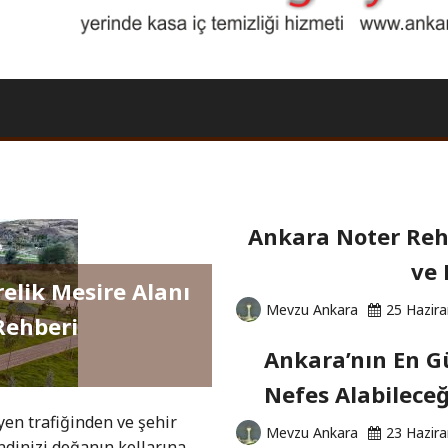
Ankara Noter Rehb
ve 
relik Mesire Alanı
Mevzu Ankara
25 Hazir
Rehberi
Ankara’nın En Gü
Nefes Alabileceğ
yen trafiğinden ve şehir
Mevzu Ankara
23 Hazir
dinizi doğanın kollarına