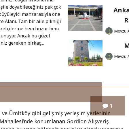
şile doyabileceğiniz pek çok
Anka
 büyüleyici manzarasıyla öne
R
re Alanı. Tam bir aile pikniği
yaretçilerine hem huzur hem
Mevzu 
sunuyor. Ancak bu güzel
eniz gereken birkaç…
M
Mevzu 
1
 ve Ümitköy gibi gelişmiş yerleşim yerlerinin
Mahallesi’nde konumlanan Gordion Alışveriş