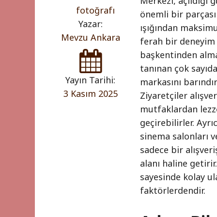
Merkezi, açıldığı 
önemli bir parçası
Yazar:
ışığından maksimu
Mevzu Ankara
ferah bir deneyim 
başkentinden almak
tanınan çok sayıd
Yayın Tarihi:
markasını barındır
3 Kasım 2025
Ziyaretçiler alışve
mutfaklardan lezze
geçirebilirler. Ayr
sinema salonları ve
sadece bir alışver
alanı haline getir
sayesinde kolay ula
faktörlerdendir.