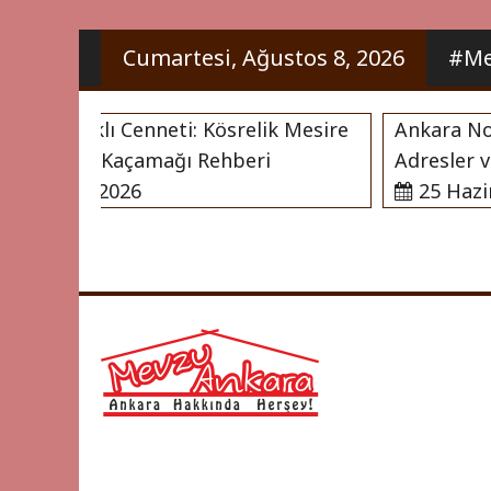
İçeriği
Cumartesi, Ağustos 8, 2026
#Me
Geç
nın Saklı Cenneti: Kösrelik Mesire
Ankara Noter 
ve Doğa Kaçamağı Rehberi
Adresler ve N
aziran 2026
25 Haziran
Ankara Hakkı
Mevzu 