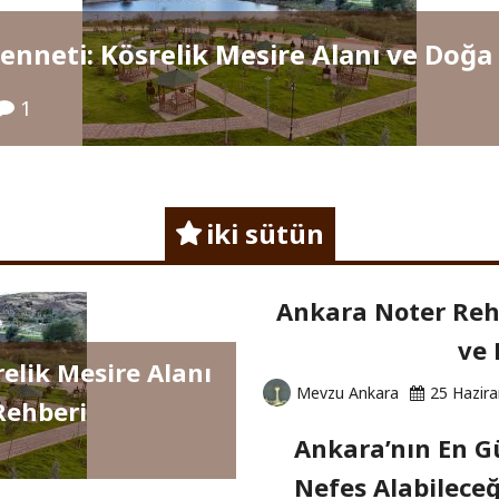
Cenneti: Kösrelik Mesire Alanı ve Doğ
1
iki sütün
Ankara Noter Rehb
ve 
relik Mesire Alanı
Mevzu Ankara
25 Hazir
Rehberi
Ankara’nın En Gü
Nefes Alabileceğ