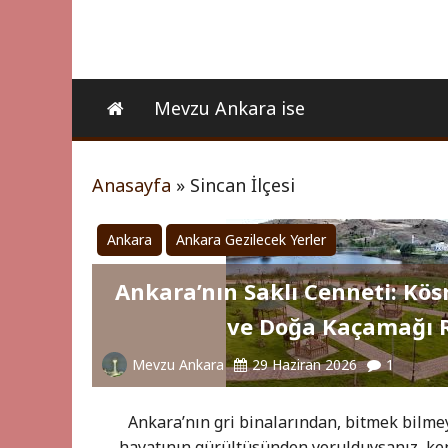
Mevzu Ankara ise
Anasayfa
»
Sincan İlçesi
Ankara
Ankara Gezilecek Yerler
Ankara’nın Saklı Cenneti: Kös
ve Doğa Kaçamağı 
Mevzu Ankara
29 Haziran 2026
1
Ankara’nın gri binalarından, bitmek bilme
hayatının gürültüsünden yorulduysanız, ken