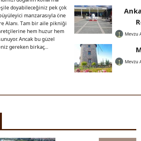
şile doyabileceğiniz pek çok
Anka
 büyüleyici manzarasıyla öne
R
re Alanı. Tam bir aile pikniği
yaretçilerine hem huzur hem
Mevzu 
sunuyor. Ancak bu güzel
eniz gereken birkaç…
M
Mevzu 