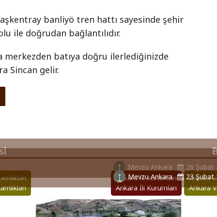
Başkentray banliyö tren hattı sayesinde şehir
u ile doğrudan bağlantılıdır.
a merkezden batıya doğru ilerlediğinizde
a Sincan gelir.
si
B
Mevzu Ankara
26 Şubat
Mevzu Ankara
23 Şubat
amlıkları
Ankara İli Kurumları
Ankara Va
amlıkları
Ankara İli Kurumları
Ankara Va