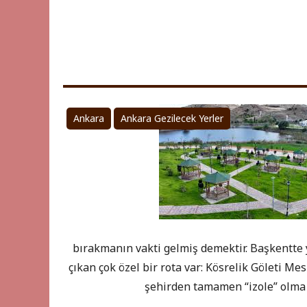
Ankara
Ankara Gezilecek Yerler
bırakmanın vakti gelmiş demektir. Başkentte y
çıkan çok özel bir rota var: Kösrelik Göleti Me
şehirden tamamen “izole” olma 