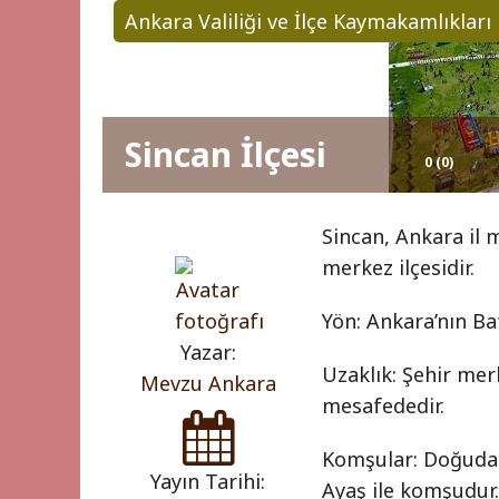
Ankara Valiliği ve İlçe Kaymakamlıkları
Sincan İlçesi
0 (0)
Sincan, Ankara il 
merkez ilçesidir.
Yön: Ankara’nın Bat
Yazar:
Uzaklık: Şehir mer
Mevzu Ankara
mesafededir.
Komşular: Doğuda 
Yayın Tarihi:
Ayaş ile komşudur