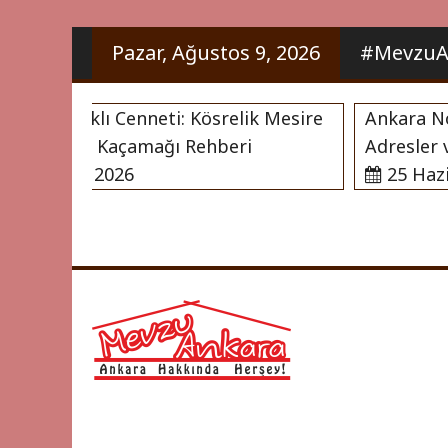
İçeriği
Pazar, Ağustos 9, 2026
#MevzuAn
Geç
’nın Saklı Cenneti: Kösrelik Mesire
Ankara Noter 
ve Doğa Kaçamağı Rehberi
Adresler ve 
Haziran 2026
25 Haziran
Ankara Hakkı
Mevzu 