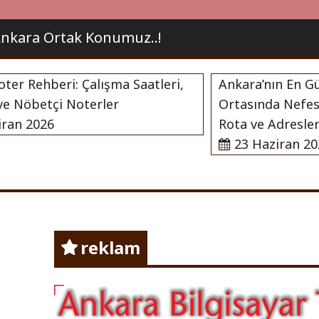
kara Ortak Konumuz..!
Rehberi: Çalışma Saatleri,
Ankara’nın En Güzel 
Nöbetçi Noterler
Ortasında Nefes Alab
 2026
Rota ve Adresleri
23 Haziran 2026
nda Herşey !
Ankara
reklam