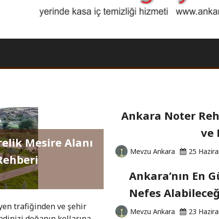
Ankara Noter Rehb
ve 
relik Mesire Alanı
Mevzu Ankara
25 Hazir
Rehberi
Ankara’nın En Gü
Nefes Alabileceğ
yen trafiğinden ve şehir
Mevzu Ankara
23 Hazir
dinizi doğanın kollarına