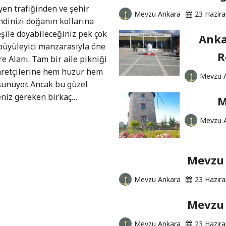
yen trafiğinden ve şehir
Mevzu Ankara
23 Hazir
dinizi doğanın kollarına
şile doyabileceğiniz pek çok
Anka
 büyüleyici manzarasıyla öne
R
re Alanı. Tam bir aile pikniği
yaretçilerine hem huzur hem
Mevzu 
sunuyor. Ancak bu güzel
eniz gereken birkaç…
M
Mevzu 
Mevzu 
Mevzu Ankara
23 Hazir
Mevzu 
Mevzu Ankara
23 Hazir