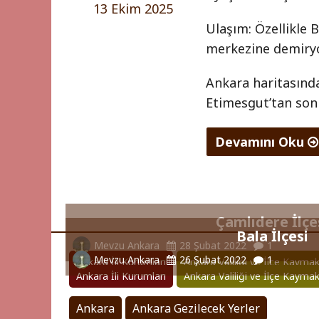
13 Ekim 2025
Ulaşım: Özellikle 
merkezine demiryol
Ankara haritasınd
Etimesgut’tan sonr
Devamını Oku
"Sincan
İlçesi
Çamlıdere İlçe
0
Bala İlçesi
"
Mevzu Ankara
28 Şubat 2022
1
(0)
Mevzu Ankara
26 Şubat 2022
1
Ankara İli Kurumları
Ankara Valiliği ve İlçe Kaymak
Ankara İli Kurumları
Ankara Valiliği ve İlçe Kaymak
Ankara
Ankara Gezilecek Yerler