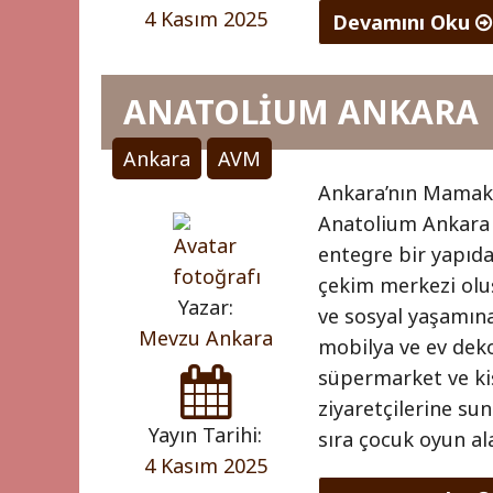
4 Kasım 2025
Devamını Oku
"NATA
VEGA
ANATOLİUM ANKARA
OUTLET
Ankara
AVM
0
Ankara’nın Mamak 
"
(0)
Anatolium Ankara A
entegre bir yapıda
çekim merkezi oluş
Yazar:
ve sosyal yaşamın
Mevzu Ankara
mobilya ve ev deko
süpermarket ve ki
ziyaretçilerine su
Yayın Tarihi:
sıra çocuk oyun al
4 Kasım 2025