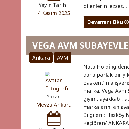
Yayın Tarihi:
bilenlerin lezzet…
4 Kasım 2025
Devamını Oku
"FTZ
AVM
VEGA AVM SUBAYEVLE
Ankara
AVM
0
"
(0)
Nata Holding dene
daha parlak bir y
Başkent’in alışveri
marka. Vega Avm S
Yazar:
giyim, ayakkabı, sp
Mevzu Ankara
markalarını en ava
Bilgileri : Hasköy
Keçiören/ ANKARA 