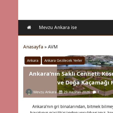
Mevzu Ankara ise
Anasayfa
»
AVM
Ankara
Ankara Gezilecek Yerler
Ankara’nın Saklı Cenneti: Kös
ve Doğa Kaçamağı 
Mevzu Ankara
29 Haziran 2026
1
Ankara’nın gri binalarından, bitmek bilme
hayatının gürültüsünden yorulduysanız, ken