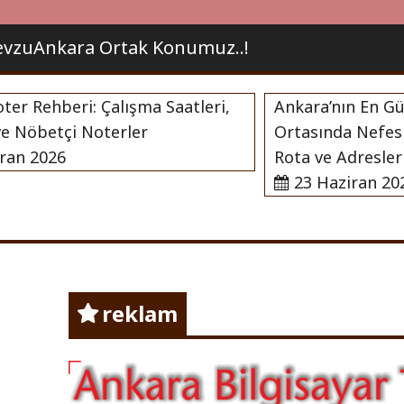
vzuAnkara Ortak Konumuz..!
Rehberi: Çalışma Saatleri,
Ankara’nın En Güzel 
öbetçi Noterler
Ortasında Nefes Alab
 2026
Rota ve Adresleri
23 Haziran 2026
nda Herşey !
Ankara
reklam