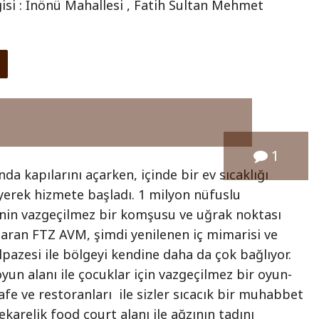
lgisi : İnönü Mahallesi , Fatih Sultan Mehmet
1
da kapılarını açarken, içinde bir ev sıcaklığı
yerek hizmete başladı. 1 milyon nüfuslu
enin vazgeçilmez bir komşusu ve uğrak noktası
şaran FTZ AVM, şimdi yenilenen iç mimarisi ve
azesi ile bölgeyi kendine daha da çok bağlıyor.
yun alanı ile çocuklar için vazgeçilmez bir oyun-
afe ve restoranları ile sizler sıcacık bir muhabbet
karelik food court alanı ile ağzının tadını