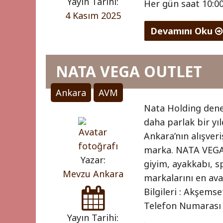
Yayın Tarihi:
Her gün saat 10:0
4 Kasım 2025
Devamını Oku
"VEGA
AVM
NATA VEGA OUTLET
SUBAYEVLERİ
Ankara
AVM
5
Nata Holding dene
"
(1)
daha parlak bir y
Ankara’nın alışveri
marka. NATA VEGA 
Yazar:
giyim, ayakkabı, sp
Mevzu Ankara
markalarını en ava
Bilgileri : Akşem
Telefon Numarası :
Yayın Tarihi: