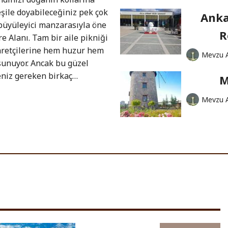
şile doyabileceğiniz pek çok
Anka
 büyüleyici manzarasıyla öne
R
re Alanı. Tam bir aile pikniği
yaretçilerine hem huzur hem
Mevzu 
sunuyor. Ancak bu güzel
eniz gereken birkaç…
M
Mevzu 