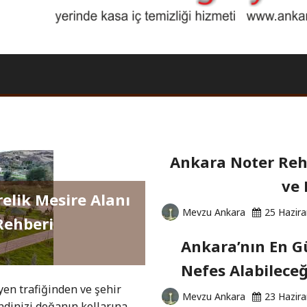
Ankara Noter Rehb
ve 
relik Mesire Alanı
Mevzu Ankara
25 Hazir
Rehberi
Ankara’nın En Gü
Nefes Alabileceğ
yen trafiğinden ve şehir
Mevzu Ankara
23 Hazir
dinizi doğanın kollarına