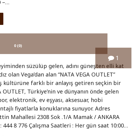
0 –…
0 (0)
1
yiminden süzülüp gelen, adını güneşten elli kat
ıldız olan Vega’dan alan “NATA VEGA OUTLET”
ş kültürüne farklı bir anlayış getiren seçkin bir
OUTLET, Türkiye’nin ve dünyanın önde gelen
or, elektronik, ev eşyası, aksesuar, hobi
ntajlı fiyatlarla konuklarına sunuyor. Adres
settin Mahallesi 2308 Sok .1/A Mamak / ANKARA
 444 8 776 Çalışma Saatleri : Her gün saat 10:00…