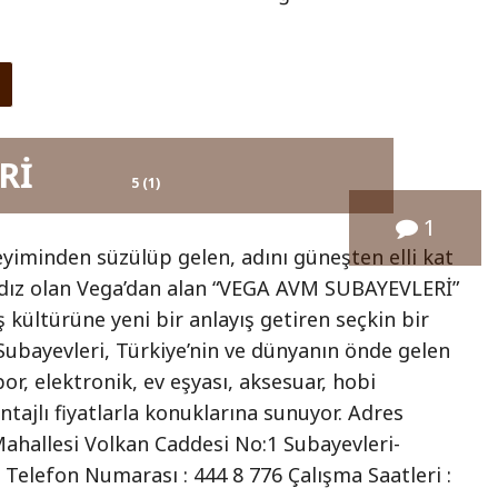
Rİ
5 (1)
1
yiminden süzülüp gelen, adını güneşten elli kat
ıldız olan Vega’dan alan “VEGA AVM SUBAYEVLERİ”
ş kültürüne yeni bir anlayış getiren seçkin bir
ubayevleri, Türkiye’nin ve dünyanın önde gelen
or, elektronik, ev eşyası, aksesuar, hobi
ntajlı fiyatlarla konuklarına sunuyor. Adres
 Mahallesi Volkan Caddesi No:1 Subayevleri-
Telefon Numarası : 444 8 776 Çalışma Saatleri :