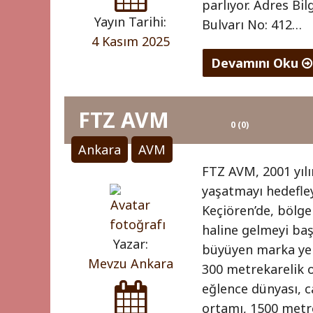
parlıyor. Adres Bi
Yayın Tarihi:
Bulvarı No: 412…
4 Kasım 2025
Devamını Oku
"VEGA
CADDE
FTZ AVM
0 (0)
Ankara
AVM
0
"
(0)
FTZ AVM, 2001 yılın
yaşatmayı hedefle
Keçiören’de, bölg
haline gelmeyi ba
Yazar:
büyüyen marka yelp
Mevzu Ankara
300 metrekarelik o
eğlence dünyası, c
ortamı, 1500 metre