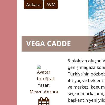
Ankara
AVM
VEGA CADDE
0 (0)
3 bloktan oluşan V
geniş mağaza konse
Türkiye’nin gözbe
ihtiyaç ve beklent
Yazar:
ve merkezi konumu
Mevzu Ankara
seçkin markalar iç
başkentin yeni yıl