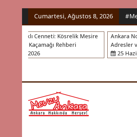
İçeriği
Cumartesi, Ağustos 8, 2026
#Me
Geç
’nın Saklı Cenneti: Kösrelik Mesire
Ankara Noter 
ve Doğa Kaçamağı Rehberi
Adresler ve N
aziran 2026
25 Haziran
Ankara Hakkı
Mevzu 