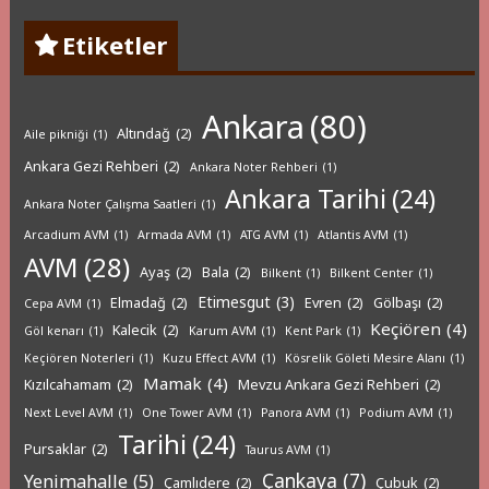
Etiketler
Ankara
(80)
Altındağ
(2)
Aile pikniği
(1)
Ankara Gezi Rehberi
(2)
Ankara Noter Rehberi
(1)
Ankara Tarihi
(24)
Ankara Noter Çalışma Saatleri
(1)
Arcadium AVM
(1)
Armada AVM
(1)
ATG AVM
(1)
Atlantis AVM
(1)
AVM
(28)
Ayaş
(2)
Bala
(2)
Bilkent
(1)
Bilkent Center
(1)
Etimesgut
(3)
Elmadağ
(2)
Evren
(2)
Gölbaşı
(2)
Cepa AVM
(1)
Keçiören
(4)
Kalecik
(2)
Göl kenarı
(1)
Karum AVM
(1)
Kent Park
(1)
Keçiören Noterleri
(1)
Kuzu Effect AVM
(1)
Kösrelik Göleti Mesire Alanı
(1)
Mamak
(4)
Kızılcahamam
(2)
Mevzu Ankara Gezi Rehberi
(2)
Next Level AVM
(1)
One Tower AVM
(1)
Panora AVM
(1)
Podium AVM
(1)
Tarihi
(24)
Pursaklar
(2)
Taurus AVM
(1)
Çankaya
(7)
Yenimahalle
(5)
Çamlıdere
(2)
Çubuk
(2)