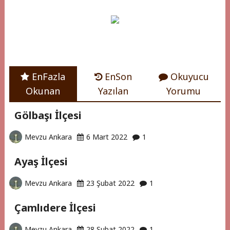
LEVEL
5
"
(1)
EnFazla
EnSon
Okuyucu
Okunan
Yazılan
Yorumu
Gölbaşı İlçesi
Mevzu Ankara
6 Mart 2022
1
Ayaş İlçesi
Mevzu Ankara
23 Şubat 2022
1
Çamlıdere İlçesi
Mevzu Ankara
28 Şubat 2022
1