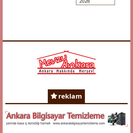
2026
Mevzu Ankara
Ankara Hakkında Herşey !
reklam