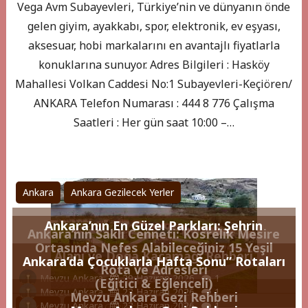
Vega Avm Subayevleri, Türkiye’nin ve dünyanın önde
gelen giyim, ayakkabı, spor, elektronik, ev eşyası,
aksesuar, hobi markalarını en avantajlı fiyatlarla
konuklarına sunuyor. Adres Bilgileri : Hasköy
Mahallesi Volkan Caddesi No:1 Subayevleri-Keçiören/
ANKARA Telefon Numarası : 444 8 776 Çalışma
Saatleri : Her gün saat 10:00 –…
Ankara
Ankara Gezilecek Yerler
Ankara’nın En Güzel Parkları: Şehrin
Ankara’nın Saklı Cenneti: Kösrelik Mesire
Ortasında Nefes Alabileceğiniz 15 Yeşil
Alanı ve Doğa Kaçamağı Rehberi
Ankara’da Çocuklarla Hafta Sonu” Rotaları
Rota ve Adresleri
Mevzu Ankara
29 Haziran 2026
1
(Eğitici & Eğlenceli)
Mevzu Ankara
23 Haziran 2026
1
Mevzu Ankara Gezi Rehberi
Mevzu Ankara
23 Haziran 2026
1
Ankara
Ankara Gezilecek Yerler