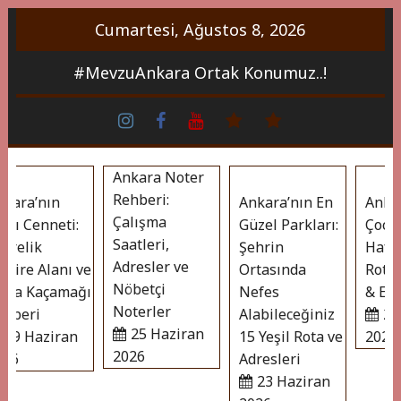
İçeriği
Cumartesi, Ağustos 8, 2026
Geç
#MevzuAnkara Ortak Konumuz..!
ins
face
Youtube
whatsapp
Bireklam
Ankara Noter
Rehberi:
ara’nın
Ankara’nın En
Ankara
Çalışma
ı Cenneti:
Güzel Parkları:
Çocukl
Saatleri,
relik
Şehrin
Hafta 
Adresler ve
ire Alanı ve
Ortasında
Rotaları
Nöbetçi
a Kaçamağı
Nefes
& Eğlen
Noterler
beri
Alabileceğiniz
23 H
25 Haziran
9 Haziran
15 Yeşil Rota ve
2026
2026
6
Adresleri
23 Haziran