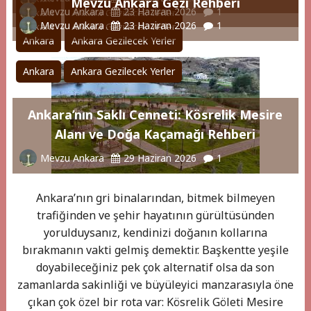
Mevzu Ankara Gezi Rehberi
Mevzu Ankara
23 Haziran 2026
1
Ankara
Ankara Gezilecek Yerler
Mevzu Ankara
23 Haziran 2026
1
Ankara
Ankara Gezilecek Yerler
Ankara
Ankara Gezilecek Yerler
Ankara
Ankara Gezilecek Yerler
Ankara’nın Saklı Cenneti: Kösrelik Mesire
Alanı ve Doğa Kaçamağı Rehberi
Mevzu Ankara
29 Haziran 2026
1
Ankara’nın gri binalarından, bitmek bilmeyen
trafiğinden ve şehir hayatının gürültüsünden
yorulduysanız, kendinizi doğanın kollarına
bırakmanın vakti gelmiş demektir. Başkentte yeşile
doyabileceğiniz pek çok alternatif olsa da son
zamanlarda sakinliği ve büyüleyici manzarasıyla öne
çıkan çok özel bir rota var: Kösrelik Göleti Mesire