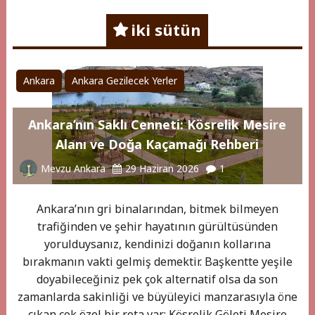
iki sütün
Ankara
Ankara Gezilecek Yerler
Ankara’nın Saklı Cenneti: Kösrelik Mesire
Alanı ve Doğa Kaçamağı Rehberi
Mevzu Ankara
29 Haziran 2026
1
Ankara’nın gri binalarından, bitmek bilmeyen
trafiğinden ve şehir hayatının gürültüsünden
yorulduysanız, kendinizi doğanın kollarına
bırakmanın vakti gelmiş demektir. Başkentte yeşile
doyabileceğiniz pek çok alternatif olsa da son
zamanlarda sakinliği ve büyüleyici manzarasıyla öne
çıkan çok özel bir rota var: Kösrelik Göleti Mesire