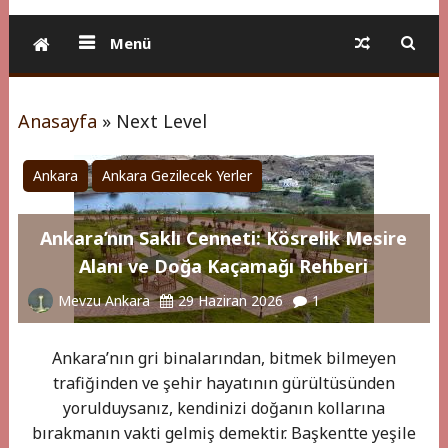
Menü
Anasayfa
»
Next Level
Ankara
Ankara Gezilecek Yerler
Ankara’nın Saklı Cenneti: Kösrelik Mesire
Alanı ve Doğa Kaçamağı Rehberi
Mevzu Ankara
29 Haziran 2026
1
Ankara’nın gri binalarından, bitmek bilmeyen
trafiğinden ve şehir hayatının gürültüsünden
yorulduysanız, kendinizi doğanın kollarına
bırakmanın vakti gelmiş demektir. Başkentte yeşile