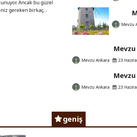
sunuyor. Ancak bu güzel
eniz gereken birkaç…
M
Mevzu 
Mevzu 
Mevzu Ankara
23 Hazir
Mevzu 
Mevzu Ankara
23 Hazir
geniş