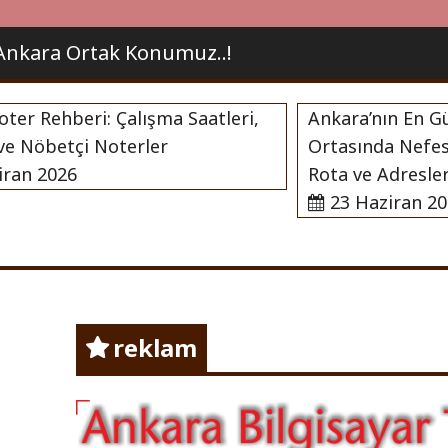
nkara Ortak Konumuz..!
 Rehberi: Çalışma Saatleri,
Ankara’nın En Güzel 
Nöbetçi Noterler
Ortasında Nefes Ala
n 2026
Rota ve Adresleri
23 Haziran 2026
nda Herşey !
Ankara
reklam