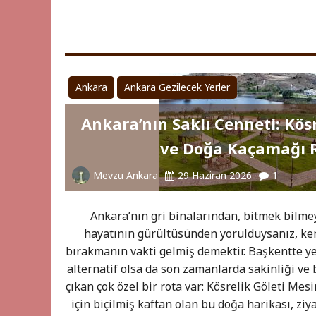
Ankara
Ankara Gezilecek Yerler
Ankara’nın Saklı Cenneti: Kös
ve Doğa Kaçamağı 
Mevzu Ankara
29 Haziran 2026
1
Ankara’nın gri binalarından, bitmek bilme
hayatının gürültüsünden yorulduysanız, ken
bırakmanın vakti gelmiş demektir. Başkentte ye
alternatif olsa da son zamanlarda sakinliği ve
çıkan çok özel bir rota var: Kösrelik Göleti Mesi
için biçilmiş kaftan olan bu doğa harikası, zi