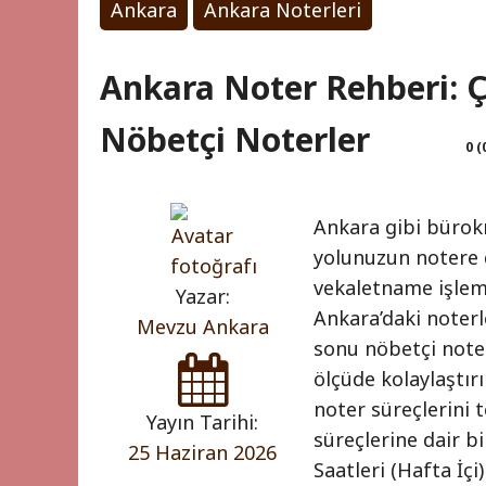
Ankara
Ankara Noterleri
Ankara Noter Rehberi: Ç
Nöbetçi Noterler
0 (
Ankara gibi bürokra
yolunuzun notere d
vekaletname işleml
Yazar:
Ankara’daki noterl
Mevzu Ankara
sonu nöbetçi noter
ölçüde kolaylaştır
noter süreçlerini 
Yayın Tarihi:
süreçlerine dair b
25 Haziran 2026
Saatleri (Hafta İç