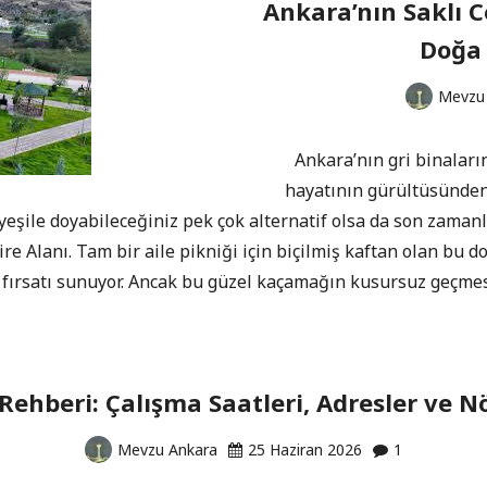
Ankara’nın Saklı C
Doğa
Mevzu
Ankara’nın gri binaları
hayatının gürültüsünden
eşile doyabileceğiniz pek çok alternatif olsa da son zaman
sire Alanı. Tam bir aile pikniği için biçilmiş kaftan olan bu
fırsatı sunuyor. Ancak bu güzel kaçamağın kusursuz geçmes
ehberi: Çalışma Saatleri, Adresler ve N
Mevzu Ankara
25 Haziran 2026
1