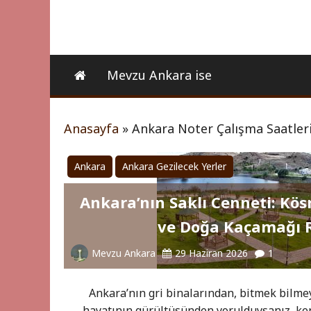
Mevzu Ankara ise
Anasayfa
»
Ankara Noter Çalışma Saatler
Ankara
Ankara Gezilecek Yerler
Ankara’nın Saklı Cenneti: Kös
ve Doğa Kaçamağı 
Mevzu Ankara
29 Haziran 2026
1
Ankara’nın gri binalarından, bitmek bilme
hayatının gürültüsünden yorulduysanız, ken