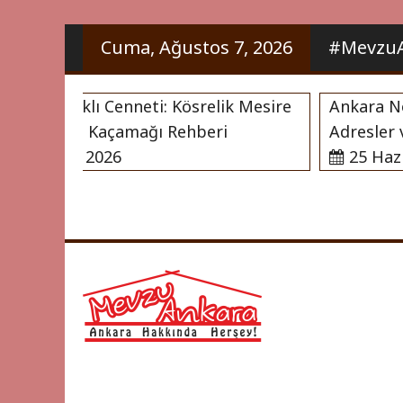
İçeriği
Cuma, Ağustos 7, 2026
#MevzuA
Geç
’nın Saklı Cenneti: Kösrelik Mesire
Ankara Noter
 ve Doğa Kaçamağı Rehberi
Adresler ve 
Haziran 2026
25 Hazira
Ankara Hakkı
Mevzu 