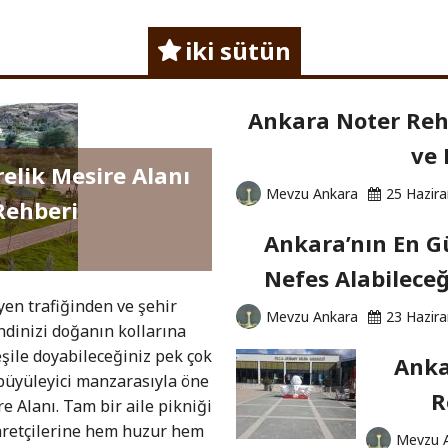
iki sütün
Ankara Noter Rehb
ve 
relik Mesire Alanı
Mevzu Ankara
25 Hazir
Rehberi
Ankara’nın En Gü
Nefes Alabileceğ
yen trafiğinden ve şehir
Mevzu Ankara
23 Hazir
dinizi doğanın kollarına
şile doyabileceğiniz pek çok
Anka
 büyüleyici manzarasıyla öne
R
re Alanı. Tam bir aile pikniği
yaretçilerine hem huzur hem
Mevzu 