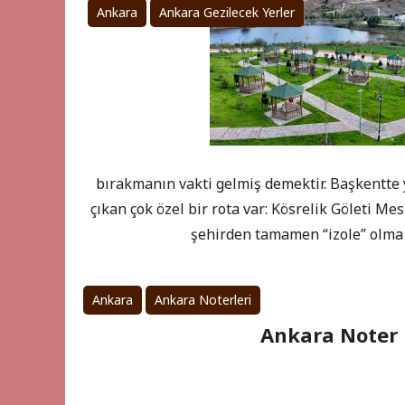
Ankara
Ankara Gezilecek Yerler
bırakmanın vakti gelmiş demektir. Başkentte y
çıkan çok özel bir rota var: Kösrelik Göleti Me
şehirden tamamen “izole” olma 
Ankara
Ankara Noterleri
Ankara Noter R