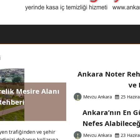
i
Ankara Noter Rehb
ve 
relik Mesire Alanı
Mevzu Ankara
25 Hazir
Rehberi
Ankara’nın En Gü
Nefes Alabileceğ
yen trafiğinden ve şehir
Mevzu Ankara
23 Hazir
dinizi doğanın kollarına