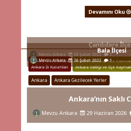
Devamını Oku
"Ankara
Noter
Rehberi:
Çamlıdere İlçe
Çalışma
Bala İlçesi
Saatleri,
Mevzu Ankara
28 Şubat 2022
1
Mevzu Ankara
26 Şubat 2022
1
Ankara İli Kurumları
Ankara Valiliği ve İlçe Kaymak
Adresler
Ankara İli Kurumları
Ankara Valiliği ve İlçe Kaymak
ve
Nöbetçi
Ankara
Ankara Gezilecek Yerler
Noterler
Ankara’nın Saklı 
0
"
Mevzu Ankara
29 Haziran 2026
(0)