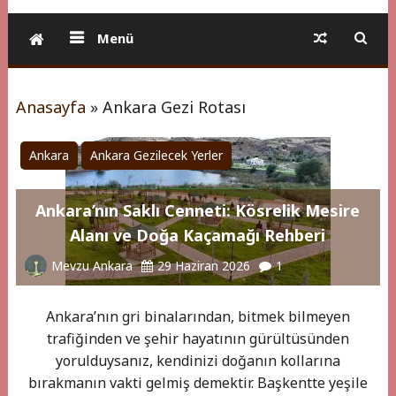
Menü
Anasayfa
»
Ankara Gezi Rotası
Ankara
Ankara Gezilecek Yerler
Ankara’nın Saklı Cenneti: Kösrelik Mesire
Alanı ve Doğa Kaçamağı Rehberi
Mevzu Ankara
29 Haziran 2026
1
Ankara’nın gri binalarından, bitmek bilmeyen
trafiğinden ve şehir hayatının gürültüsünden
yorulduysanız, kendinizi doğanın kollarına
bırakmanın vakti gelmiş demektir. Başkentte yeşile