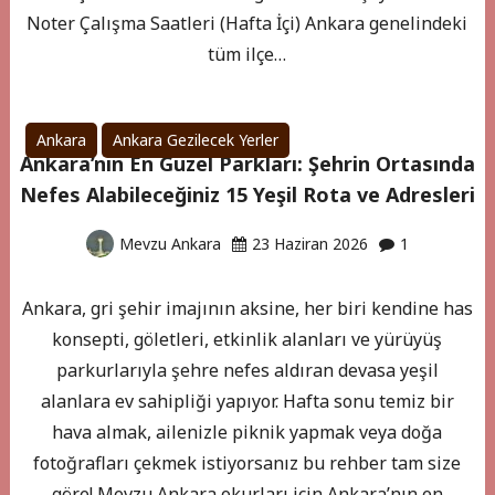
Noter Çalışma Saatleri (Hafta İçi) Ankara genelindeki
tüm ilçe…
Ankara
Ankara Gezilecek Yerler
Ankara’nın En Güzel Parkları: Şehrin Ortasında
Nefes Alabileceğiniz 15 Yeşil Rota ve Adresleri
Mevzu Ankara
23 Haziran 2026
1
Ankara, gri şehir imajının aksine, her biri kendine has
konsepti, göletleri, etkinlik alanları ve yürüyüş
parkurlarıyla şehre nefes aldıran devasa yeşil
alanlara ev sahipliği yapıyor. Hafta sonu temiz bir
hava almak, ailenizle piknik yapmak veya doğa
fotoğrafları çekmek istiyorsanız bu rehber tam size
göre! Mevzu Ankara okurları için Ankara’nın en