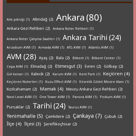
Ankara
(80)
Altındağ
(2)
Aile pikniği
(1)
Ankara Gezi Rehberi
(2)
Ankara Noter Rehberi
(1)
Ankara Tarihi
(24)
Ankara Noter Çalışma Saatleri
(1)
Arcadium AVM
(1)
Armada AVM
(1)
ATG AVM
(1)
Atlantis AVM
(1)
AVM
(28)
Ayaş
(2)
Bala
(2)
Bilkent
(1)
Bilkent Center
(1)
Etimesgut
(3)
Elmadağ
(2)
Evren
(2)
Gölbaşı
(2)
Cepa AVM
(1)
Keçiören
(4)
Kalecik
(2)
Göl kenarı
(1)
Karum AVM
(1)
Kent Park
(1)
Keçiören Noterleri
(1)
Kuzu Effect AVM
(1)
Kösrelik Göleti Mesire Alanı
(1)
Mamak
(4)
Kızılcahamam
(2)
Mevzu Ankara Gezi Rehberi
(2)
Next Level AVM
(1)
One Tower AVM
(1)
Panora AVM
(1)
Podium AVM
(1)
Tarihi
(24)
Pursaklar
(2)
Taurus AVM
(1)
Çankaya
(7)
Yenimahalle
(5)
Çamlıdere
(2)
Çubuk
(2)
İlçe
(4)
İlçesi
(3)
Şereflikoçhisar
(2)