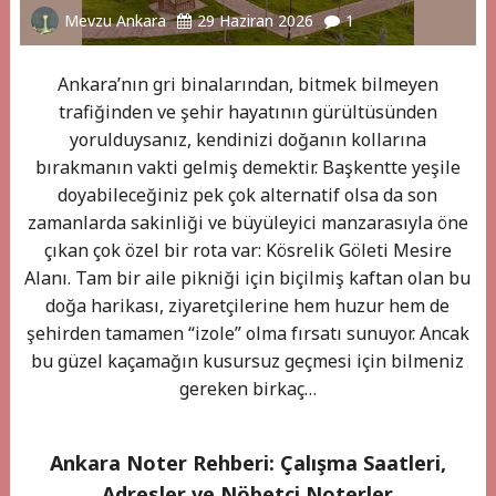
Mevzu Ankara
29 Haziran 2026
1
Ankara’nın gri binalarından, bitmek bilmeyen
trafiğinden ve şehir hayatının gürültüsünden
yorulduysanız, kendinizi doğanın kollarına
bırakmanın vakti gelmiş demektir. Başkentte yeşile
doyabileceğiniz pek çok alternatif olsa da son
zamanlarda sakinliği ve büyüleyici manzarasıyla öne
çıkan çok özel bir rota var: Kösrelik Göleti Mesire
Alanı. Tam bir aile pikniği için biçilmiş kaftan olan bu
doğa harikası, ziyaretçilerine hem huzur hem de
şehirden tamamen “izole” olma fırsatı sunuyor. Ancak
bu güzel kaçamağın kusursuz geçmesi için bilmeniz
gereken birkaç…
Ankara Noter Rehberi: Çalışma Saatleri,
Adresler ve Nöbetçi Noterler