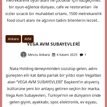
metrekarelik oyun alanı ile çocuklar için vazgeçilmez
bir oyun-eğlence dünyası, cafe ve restoranları ile
sizler sıcacık bir muhabbet ortamı, 1500 metrekarelik
food court alanı ile ağzının tadını bilenlerin lezzet…
Ankara
AVM
VEGA AVM SUBAYEVLERİ
Mevzu Ankara
4 Kasım 2025
1
Nata Holding deneyiminden süzülüp gelen, adını
güneşten elli kat daha parlak bir yıldız olan Vega’dan
alan “VEGA AVM SUBAYEVLERİ” Başkent’in alışveriş
kültürüne yeni bir anlayış getiren seçkin bir marka.
Vega Avm Subayevleri, Türkiye’nin ve dünyanın önde
gelen giyim, ayakkabı, spor, elektronik, ev eşyası,