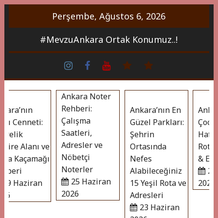
İçeriği
Perşembe, Ağustos 6, 2026
Geç
#MevzuAnkara Ortak Konumuz..!
ins
face
Youtube
whatsapp
Bireklam
Ankara Noter
Rehberi:
ara’nın
Ankara’nın En
Ankara
Çalışma
ı Cenneti:
Güzel Parkları:
Çocukl
Saatleri,
relik
Şehrin
Hafta 
Adresler ve
ire Alanı ve
Ortasında
Rotaları
Nöbetçi
a Kaçamağı
Nefes
& Eğlen
Noterler
beri
Alabileceğiniz
23 H
25 Haziran
9 Haziran
15 Yeşil Rota ve
2026
2026
6
Adresleri
23 Haziran