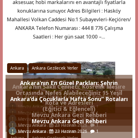
aksesuar, hobi markalarını en avantajlı fiyatlarla
konuklarına sunuyor. Adres Bilgileri : Hasköy
Mahallesi Volkan Caddesi No:1 Subayevleri-Keçiören/
ANKARA Telefon Numarası : 444 8 776 Çalışma
Saatleri : Her gün saat 10:00 –…
Ankara
Ankara Gezilecek Yerler
Ankara’nın En Güzel Parkları: Şehrin
Ankara’nın Saklı Cenneti: Kösrelik Mesire
Ortasında Nefes Alabileceğiniz 15 Yeşil
Alanı ve Doğa Kaçamağı Rehberi
Ankara’da Çocuklarla Hafta Sonu” Rotaları
Rota ve Adresleri
Mevzu Ankara
29 Haziran 2026
1
(Eğitici & Eğlenceli)
Mevzu Ankara
23 Haziran 2026
1
Mevzu Ankara Gezi Rehberi
Mevzu Ankara
23 Haziran 2026
1
Ankara
Ankara Gezilecek Yerler
Mevzu Ankara Gezi Rehberi
Mevzu Ankara
23 Haziran 2026
1
Ankara
Ankara Gezilecek Yerler
Mevzu Ankara
23 Haziran 2026
1
Ankara
Ankara Gezilecek Yerler
Ankara
Ankara Gezilecek Yerler