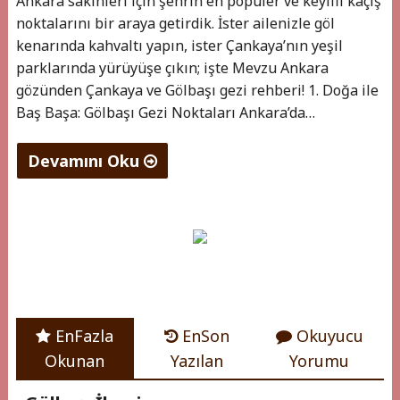
Ankara sakinleri için şehrin en popüler ve keyifli kaçış
noktalarını bir araya getirdik. İster ailenizle göl
kenarında kahvaltı yapın, ister Çankaya’nın yeşil
parklarında yürüyüşe çıkın; işte Mevzu Ankara
gözünden Çankaya ve Gölbaşı gezi rehberi! 1. Doğa ile
Baş Başa: Gölbaşı Gezi Noktaları Ankara’da…
Devamını Oku
"Mevzu
Ankara
Gezi
Rehberi
5
EnFazla
EnSon
Okuyucu
"
(1)
Okunan
Yazılan
Yorumu