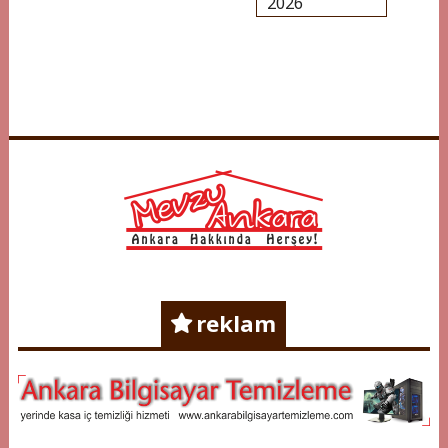
2026
Mevzu Ankara
Ankara Hakkında Herşey !
reklam